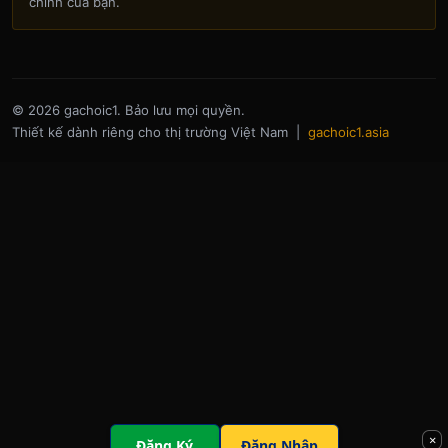
chính của bạn.
© 2026 gachoic1. Bảo lưu mọi quyền.
Thiết kế dành riêng cho thị trường Việt Nam |
gachoic1.asia
×
Đăng Ký
Đăng Nhập