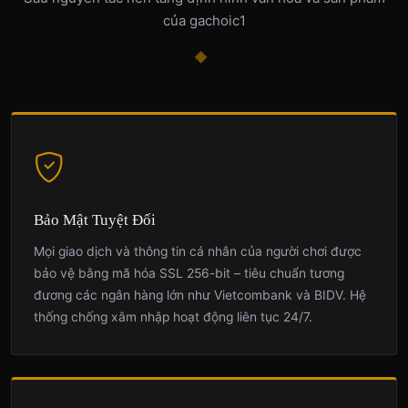
của gachoic1
◆
Bảo Mật Tuyệt Đối
Mọi giao dịch và thông tin cá nhân của người chơi được
bảo vệ bằng mã hóa SSL 256-bit – tiêu chuẩn tương
đương các ngân hàng lớn như Vietcombank và BIDV. Hệ
thống chống xâm nhập hoạt động liên tục 24/7.