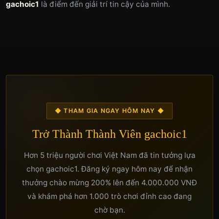
gachoic1
là điểm đến giải trí tin cậy của mình.
◆ THAM GIA NGAY HÔM NAY ◆
Trở Thành Thành Viên gachoic1
Hơn 5 triệu người chơi Việt Nam đã tin tưởng lựa
chọn gachoic1. Đăng ký ngay hôm nay để nhận
thưởng chào mừng 200% lên đến 4.000.000 VNĐ
và khám phá hơn 1.000 trò chơi đỉnh cao đang
chờ bạn.