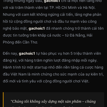
Trong những ngày đầu,
gachoic1
chỉ là một nền tảng nhỏ
với vài trăm thành viên tại TP. Hồ Chí Minh và Hà Nội.
Nhưng với cam kết không ngừng cải tiến, lắng nghe phản
hồi từ cộng đồng người chơi và đầu tư mạnh vào công
nghệ bảo mật,
gachoic1
đã nhanh chóng trở thành cái tên
được tin tưởng trên khắp cả nước – từ Đà Nẵng, Hải
Phòng đến Cần Thơ.
Đến nay,
gachoic1
tự hào phục vụ hơn 5 triệu thành viên
đăng ký, với hàng trăm nghìn lượt đăng nhập mỗi ngày.
Hành trình từ một startup nhỏ đến nền tảng cá cược hàng
đầu Việt Nam là minh chứng cho sức mạnh của sự kiên trì,
đổi mới và tình yêu với cộng đồng người chơi Việt.
"Chúng tôi không xây dựng một sản phẩm – chúng