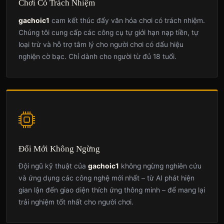
Chơi Có Trách Nhiệm
gachoic1
cam kết thúc đẩy văn hóa chơi có trách nhiệm.
Chúng tôi cung cấp các công cụ tự giới hạn nạp tiền, tự
loại trừ và hỗ trợ tâm lý cho người chơi có dấu hiệu
nghiện cờ bạc. Chỉ dành cho người từ đủ 18 tuổi.
Đổi Mới Không Ngừng
Đội ngũ kỹ thuật của
gachoic1
không ngừng nghiên cứu
và ứng dụng các công nghệ mới nhất – từ AI phát hiện
gian lận đến giao diện thích ứng thông minh – để mang lại
trải nghiệm tốt nhất cho người chơi.