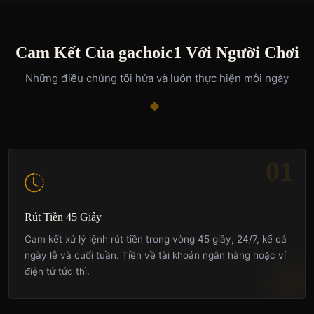
Cam Kết Của gachoic1 Với Người Chơi
Những điều chúng tôi hứa và luôn thực hiện mỗi ngày
◆
01
Rút Tiền 45 Giây
Cam kết xử lý lệnh rút tiền trong vòng 45 giây, 24/7, kể cả
ngày lễ và cuối tuần. Tiền về tài khoản ngân hàng hoặc ví
điện tử tức thì.