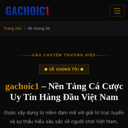
Trang chủ
Về chúng tôi
CÂU CHUYỆN THƯƠNG HIỆU
◆ VỀ CHÚNG TÔI ◆
gachoic1
– Nền Tảng Cá Cược
Uy Tín Hàng Đầu Việt Nam
Được xây dựng từ niềm đam mê với giải trí trực tuyến
và sự thấu hiểu sâu sắc về người chơi Việt Nam,