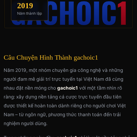
2019
Năm thành lập
Câu Chuyện Hình Thành gachoic1
Năm 2019, một nhóm chuyên gia công nghệ và những
người đam mê giải trí trực tuyến tại Việt Nam đã cùng
nhau đặt nền móng cho
gachoic1
với một tầm nhìn rõ
ràng: xây dựng nền tảng cá cược trực tuyến đầu tiên
được thiết kế hoàn toàn dành riêng cho người chơi Việt
Nam – từ ngôn ngữ, phương thức thanh toán đến trải
nghiệm người dùng.