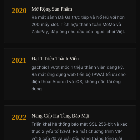
Mở Rộng Sản Phẩm
2020
Ra mắt sảnh Đá Gà trực tiếp và Nổ Hũ với hơn
200 máy slot. Tích hợp thanh toán MoMo và
ZaloPay, đáp ứng nhu cầu của người chơi Việt.
Đạt 1 Triệu Thành Viên
2021
gachoic1 vượt mốc 1 triệu thành viên đăng ký.
Ra mắt ứng dụng web tiến bộ (PWA) tối ưu cho
điện thoại Android và iOS, không cần tải ứng
dụng.
Nâng Cấp Hạ Tầng Bảo Mật
2022
Triển khai hệ thống bảo mật SSL 256-bit và xác
thực 2 yếu tố (2FA). Ra mắt chương trình VIP
với 5 cấp độ và giải đấu hàng tháng tổng giải