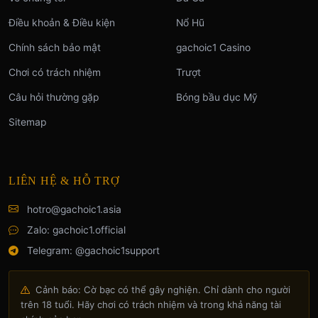
Điều khoản & Điều kiện
Nổ Hũ
Chính sách bảo mật
gachoic1 Casino
Chơi có trách nhiệm
Trượt
Câu hỏi thường gặp
Bóng bầu dục Mỹ
Sitemap
LIÊN HỆ & HỖ TRỢ
hotro@gachoic1.asia
Zalo: gachoic1.official
Telegram: @gachoic1support
Cảnh báo: Cờ bạc có thể gây nghiện. Chỉ dành cho người
trên 18 tuổi. Hãy chơi có trách nhiệm và trong khả năng tài