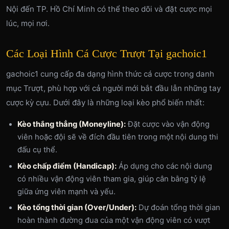
Nội đến TP. Hồ Chí Minh có thể theo dõi và đặt cược mọi
lúc, mọi nơi.
Các Loại Hình Cá Cược Trượt Tại gachoic1
gachoic1 cung cấp đa dạng hình thức cá cược trong danh
mục Trượt, phù hợp với cả người mới bắt đầu lẫn những tay
cược kỳ cựu. Dưới đây là những loại kèo phổ biến nhất:
Kèo thắng thẳng (Moneyline):
Đặt cược vào vận động
viên hoặc đội sẽ về đích đầu tiên trong một nội dung thi
đấu cụ thể.
Kèo chấp điểm (Handicap):
Áp dụng cho các nội dung
có nhiều vận động viên tham gia, giúp cân bằng tỷ lệ
giữa ứng viên mạnh và yếu.
Kèo tổng thời gian (Over/Under):
Dự đoán tổng thời gian
hoàn thành đường đua của một vận động viên có vượt