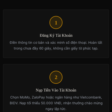
1
Đăng Ký Tài Khoản
Điền thông tin cơ bản và xác minh số điện thoại. Hoàn tất
trong chưa đầy 60 giây, không cần giấy tờ phức tạp.
2
Nạp Tiền Vào Tài Khoản
Chọn MoMo, ZaloPay hoặc ngân hàng như Vietcombank,
BIDV. Nạp tối thiểu 50.000 VNĐ, nhận thưởng chào mừng
ngay lập tức.