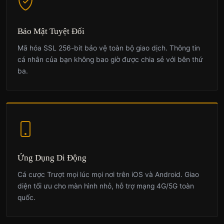
Bảo Mật Tuyệt Đối
Mã hóa SSL 256-bit bảo vệ toàn bộ giao dịch. Thông tin
cá nhân của bạn không bao giờ được chia sẻ với bên thứ
ba.
Ứng Dụng Di Động
Cá cược Trượt mọi lúc mọi nơi trên iOS và Android. Giao
diện tối ưu cho màn hình nhỏ, hỗ trợ mạng 4G/5G toàn
quốc.