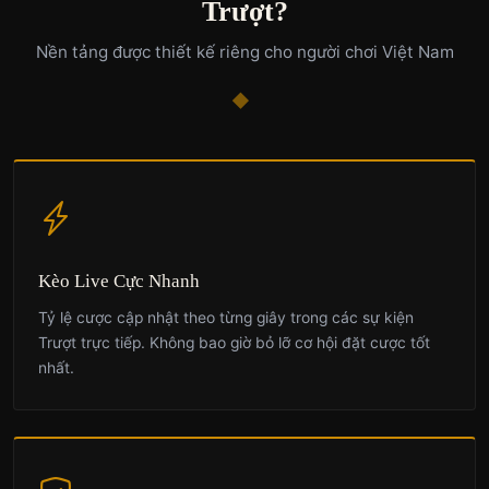
Trượt?
Nền tảng được thiết kế riêng cho người chơi Việt Nam
◆
Kèo Live Cực Nhanh
Tỷ lệ cược cập nhật theo từng giây trong các sự kiện
Trượt trực tiếp. Không bao giờ bỏ lỡ cơ hội đặt cược tốt
nhất.