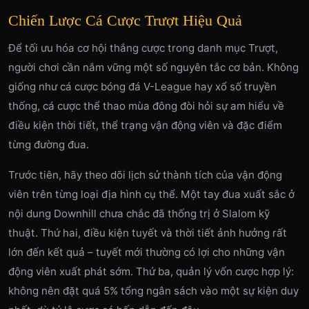
Chiến Lược Cá Cược Trượt Hiệu Quả
Để tối ưu hóa cơ hội thắng cược trong danh mục Trượt,
người chơi cần nắm vững một số nguyên tắc cơ bản. Không
giống như cá cược bóng đá V-League hay xổ số truyền
thống, cá cược thể thao mùa đông đòi hỏi sự am hiểu về
điều kiện thời tiết, thể trạng vận động viên và đặc điểm
từng đường đua.
Trước tiên, hãy theo dõi lịch sử thành tích của vận động
viên trên từng loại địa hình cụ thể. Một tay đua xuất sắc ở
nội dung Downhill chưa chắc đã thống trị ở Slalom kỹ
thuật. Thứ hai, điều kiện tuyết và thời tiết ảnh hưởng rất
lớn đến kết quả – tuyết mới thường có lợi cho những vận
động viên xuất phát sớm. Thứ ba, quản lý vốn cược hợp lý:
không nên đặt quá 5% tổng ngân sách vào một sự kiện duy