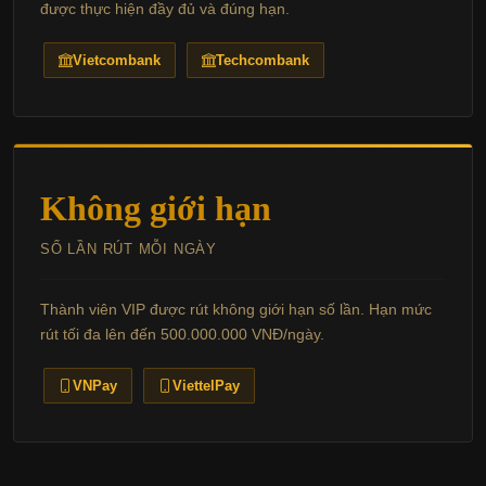
được thực hiện đầy đủ và đúng hạn.
Vietcombank
Techcombank
Không giới hạn
SỐ LẦN RÚT MỖI NGÀY
Thành viên VIP được rút không giới hạn số lần. Hạn mức
rút tối đa lên đến 500.000.000 VNĐ/ngày.
VNPay
ViettelPay