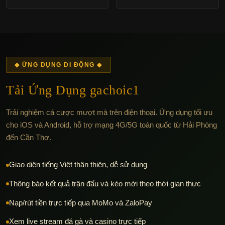
◆ ỨNG DỤNG DI ĐỘNG ◆
Tải Ứng Dụng gachoic1
Trải nghiệm cá cược mượt mà trên điện thoại. Ứng dụng tối ưu
cho iOS và Android, hỗ trợ mạng 4G/5G toàn quốc từ Hải Phòng
đến Cần Thơ.
Giao diện tiếng Việt thân thiện, dễ sử dụng
Thông báo kết quả trận đấu và kèo mới theo thời gian thực
Nạp/rút tiền trực tiếp qua MoMo và ZaloPay
Xem live stream đá gà và casino trực tiếp