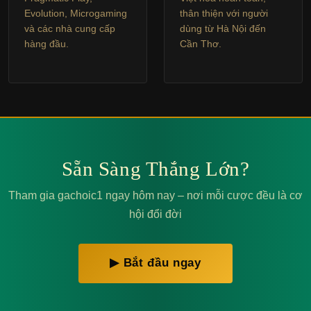
Evolution, Microgaming
thân thiện với người
và các nhà cung cấp
dùng từ Hà Nội đến
hàng đầu.
Cần Thơ.
Sẵn Sàng Thắng Lớn?
Tham gia gachoic1 ngay hôm nay – nơi mỗi cược đều là cơ
hội đổi đời
▶ Bắt đầu ngay