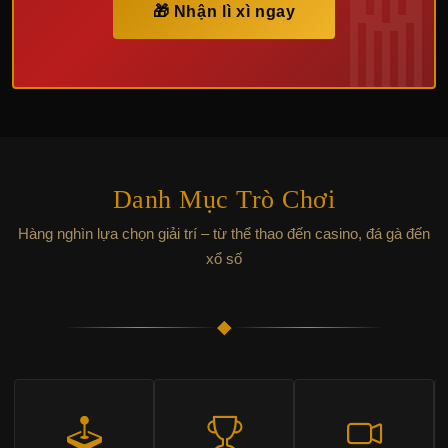
🎁 Nhận lì xì ngay
Danh Mục Trò Chơi
Hàng nghìn lựa chọn giải trí – từ thể thao đến casino, đá gà đến
xổ số
◆