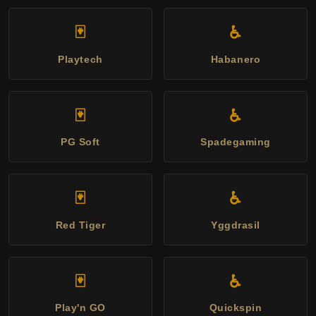
🃏
♿
Playtech
Habanero
🃏
♿
PG Soft
Spadegaming
🃏
♿
Red Tiger
Yggdrasil
🃏
♿
Play'n GO
Quickspin