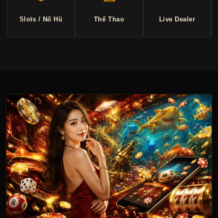
Slots / Nổ Hũ
Thể Thao
Live Dealer