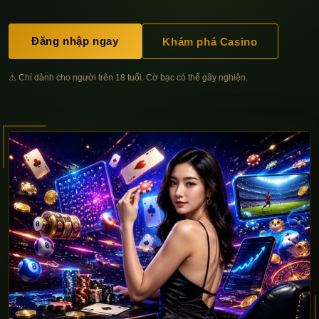
Đăng nhập ngay
Khám phá Casino
⚠ Chỉ dành cho người trên 18 tuổi. Cờ bạc có thể gây nghiện.