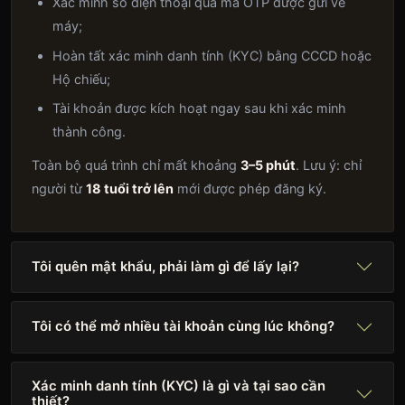
Xác minh số điện thoại qua mã OTP được gửi về
máy;
Hoàn tất xác minh danh tính (KYC) bằng CCCD hoặc
Hộ chiếu;
Tài khoản được kích hoạt ngay sau khi xác minh
thành công.
Toàn bộ quá trình chỉ mất khoảng
3–5 phút
. Lưu ý: chỉ
người từ
18 tuổi trở lên
mới được phép đăng ký.
Tôi quên mật khẩu, phải làm gì để lấy lại?
Tôi có thể mở nhiều tài khoản cùng lúc không?
Xác minh danh tính (KYC) là gì và tại sao cần
thiết?