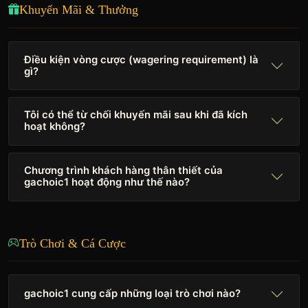
Khuyến Mãi & Thưởng
Điều kiện vòng cược (wagering requirement) là
gì?
Tôi có thể từ chối khuyến mãi sau khi đã kích
hoạt không?
Chương trình khách hàng thân thiết của
gachoic1 hoạt động như thế nào?
Trò Chơi & Cá Cược
gachoic1 cung cấp những loại trò chơi nào?