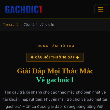
Trang chủ
Câu hỏi thường gặp
TRUNG TÂM HỖ TRỢ
◆ CÂU HỎI THƯỜNG GẶP ◆
Giải Đáp Mọi Thắc Mắc
Về gachoic1
Tìm câu trả lời nhanh cho các thắc mắc phổ biến nhất về
tài khoản, nạp rút tiền, khuyến mãi, trò chơi và bảo mật tại
gachoic1 – tất cả được giải đáp rõ ràng bằng tiếng Việt.