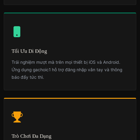
Tối Ưu Di Động
Trải nghiệm mượt mà trên mọi thiết bị iOS và Android.
Ứng dụng gachoic1 hỗ trợ đăng nhập vân tay và thông
báo đẩy tức thì.
Trò Chơi Đa Dạng