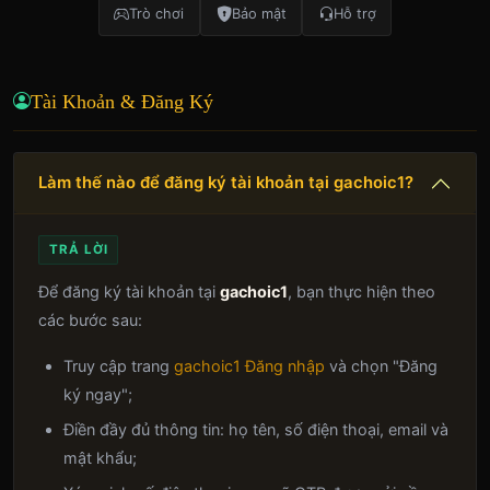
Trò chơi
Bảo mật
Hỗ trợ
Tài Khoản & Đăng Ký
Làm thế nào để đăng ký tài khoản tại gachoic1?
TRẢ LỜI
Để đăng ký tài khoản tại
gachoic1
, bạn thực hiện theo
các bước sau:
Truy cập trang
gachoic1 Đăng nhập
và chọn "Đăng
ký ngay";
Điền đầy đủ thông tin: họ tên, số điện thoại, email và
mật khẩu;