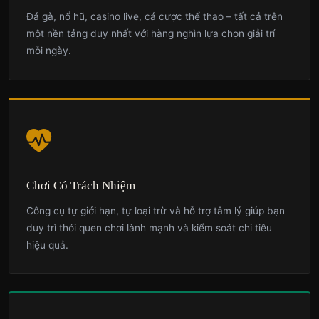
Đá gà, nổ hũ, casino live, cá cược thể thao – tất cả trên
một nền tảng duy nhất với hàng nghìn lựa chọn giải trí
mỗi ngày.
Chơi Có Trách Nhiệm
Công cụ tự giới hạn, tự loại trừ và hỗ trợ tâm lý giúp bạn
duy trì thói quen chơi lành mạnh và kiểm soát chi tiêu
hiệu quả.